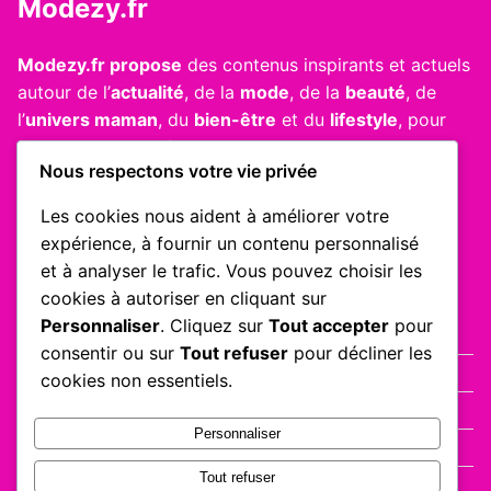
Modezy.fr
Modezy.fr propose
des contenus inspirants et actuels
autour de l’
actualité
, de la
mode
, de la
beauté
, de
l’
univers maman
, du
bien-être
et du
lifestyle
, pour
accompagner les femmes au quotidien avec style et
Nous respectons votre vie privée
douceur.
Les cookies nous aident à améliorer votre
expérience, à fournir un contenu personnalisé
Informations utiles
et à analyser le trafic. Vous pouvez choisir les
cookies à autoriser en cliquant sur
Personnaliser
. Cliquez sur
Tout accepter
pour
Politique de confidentialité
consentir ou sur
Tout refuser
pour décliner les
Conditions générales d’utilisation
cookies non essentiels.
Mentions légales
Personnaliser
Nos auteurs
Tout refuser
Nous contacter