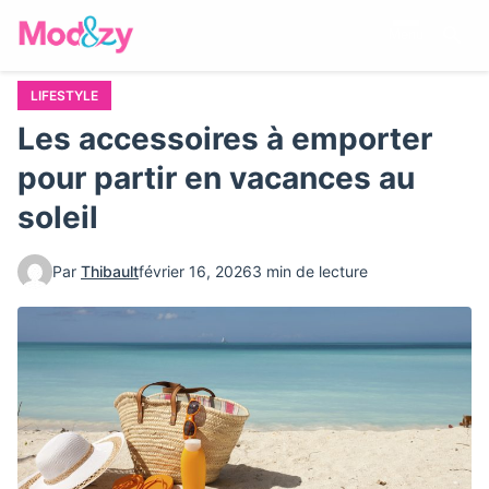
Aller
Menu
au
contenu
principal
LIFESTYLE
Les accessoires à emporter
pour partir en vacances au
soleil
Par
Thibault
février 16, 2026
3 min de lecture